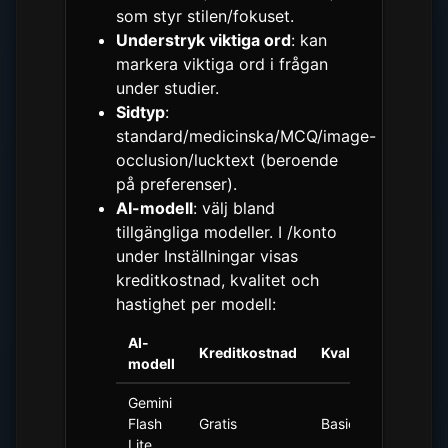
som styr stilen/fokuset.
Understryk viktiga ord
: kan
markera viktiga ord i frågan
under studier.
Sidtyp
:
standard/medicinska/MCQ/image-
occlusion/lucktext (beroende
på preferenser).
AI-modell
: välj bland
tillgängliga modeller. I /konto
under Inställningar visas
kreditkostnad, kvalitet och
hastighet per modell:
AI-
Kreditkostnad
Kvalitet
Hastig
modell
Gemini
Flash
Gratis
Basic
1,5×
Lite