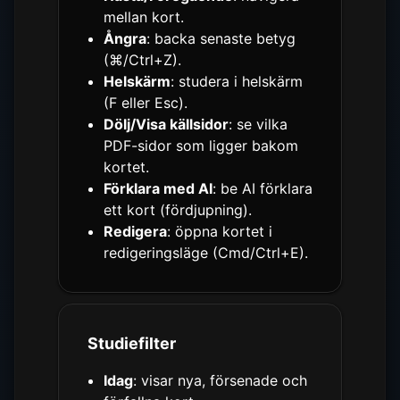
mellan kort.
Ångra
: backa senaste betyg
(⌘/Ctrl+Z).
Helskärm
: studera i helskärm
(F eller Esc).
Dölj/Visa källsidor
: se vilka
PDF-sidor som ligger bakom
kortet.
Förklara med AI
: be AI förklara
ett kort (fördjupning).
Redigera
: öppna kortet i
redigeringsläge (Cmd/Ctrl+E).
Studiefilter
Idag
: visar nya, försenade och