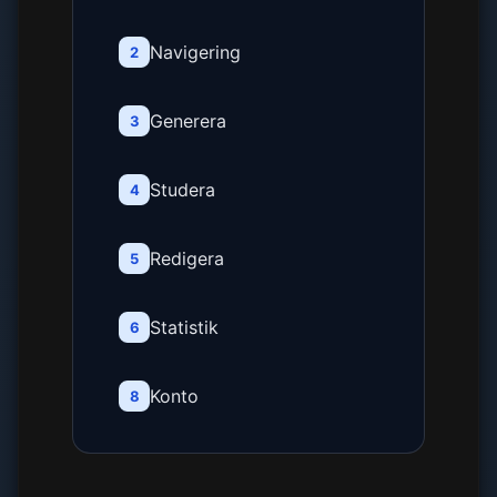
Navigering
2
Generera
3
Studera
4
Redigera
5
Statistik
6
Konto
8