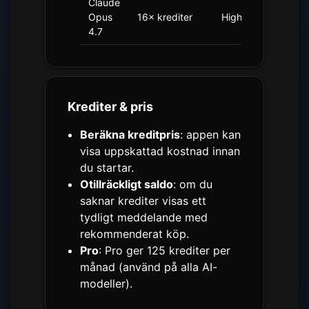
Claude
Opus
16× krediter
Highest
0,35×
4.7
Krediter & pris
Beräkna kreditpris
: appen kan
visa uppskattad kostnad innan
du startar.
Otillräckligt saldo
: om du
saknar krediter visas ett
tydligt meddelande med
rekommenderat köp.
Pro
: Pro ger 125 krediter per
månad (använd på alla AI-
modeller).