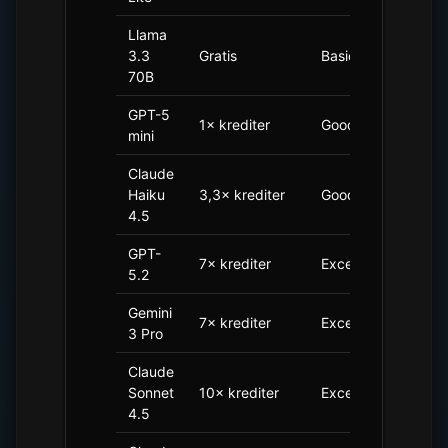
Llama
3.3
Gratis
Basic
1,3×
70B
GPT-5
1× krediter
Good
1×
mini
Claude
Haiku
3,3× krediter
Good
1,1×
4.5
GPT-
7× krediter
Excellent
0,7×
5.2
Gemini
7× krediter
Excellent
0,6×
3 Pro
Claude
Sonnet
10× krediter
Excellent
0,5×
4.5