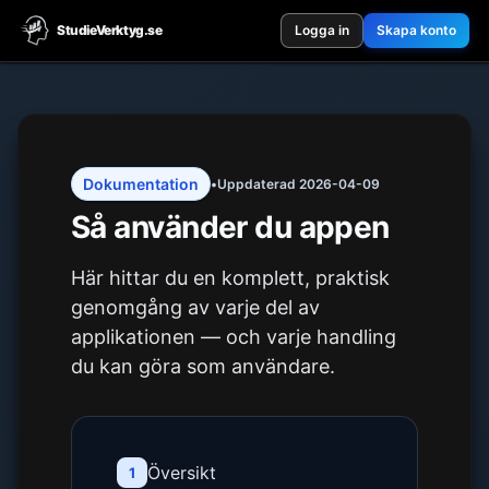
StudieVerktyg.se
Logga in
Skapa konto
Dokumentation
•
Uppdaterad
2026-04-09
Så använder du appen
Här hittar du en komplett, praktisk
genomgång av varje del av
applikationen — och varje handling
du kan göra som användare.
Översikt
1